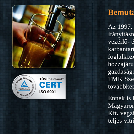
Bemuta
Az 1997. 
Irányítás
vezérlő- 
karbantar
foglalkoz
hozzájáru
gazdaságo
TMK Szerv
továbbkép
Ennek is 
Magyarors
Kft. végz
teljes vi