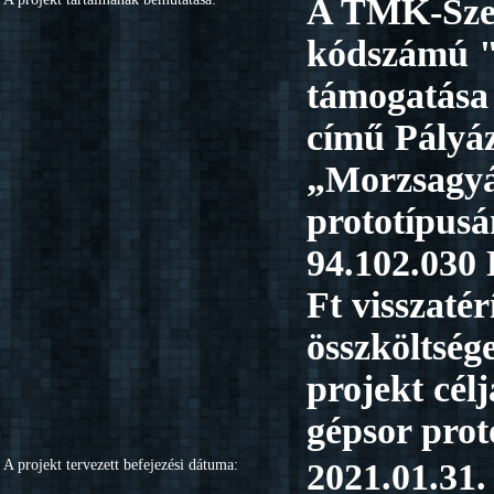
A TMK-Szer
kódszámú "
támogatása 
című Pályáz
„Morzsagyár
prototípusá
94.102.030 
Ft visszaté
összköltsége
projekt cél
gépsor prot
A projekt tervezett befejezési dátuma:
2021.01.31.