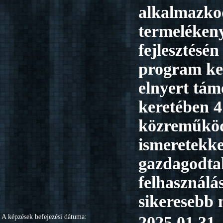
alkalmazko
termeléken
fejlesztésé
program ker
elnyert tám
keretében 4
közreműködé
ismeretekke
gazdagodta
felhasználá
sikeresebb
A képzések befejezési dátuma:
2025.01.31.