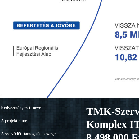
Kedvezményezett neve:
TMK-Szervi
A projekt címe:
Komplex IT
A szerződött támogatás összege:
8.498.000 F