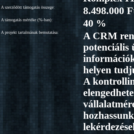
A szerződött támogatás összege:
8.498.000 F
A támogatás mértéke (%-ban):
40 %
A projekt tartalmának bemutatása:
A CRM rends
potenciális
információ
helyen tudj
A kontrolli
elengedhet
vállalatmére
hozhassunk
lekérdezések