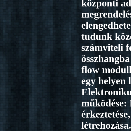
központi ad
megrendelé
elengedhet
tudunk köz
számviteli f
összhangba
flow modull
egy helyen l
Elektronik
működése:
érkeztetése,
létrehozása