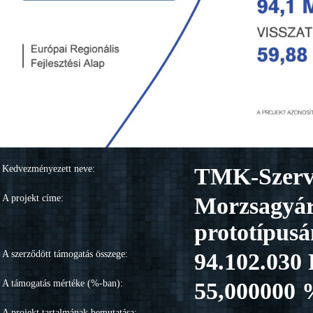
Kedvezményezett neve:
TMK-Szervi
A projekt címe:
Morzsagyárt
prototípusá
A szerződött támogatás összege:
94.102.030 
A támogatás mértéke (%-ban):
55,000000
A projekt tartalmának bemutatása: