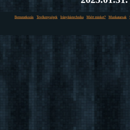
Bemutatkozás
Tevékenységek
Irányítástechnika
Miért minket?
Munkatarsak