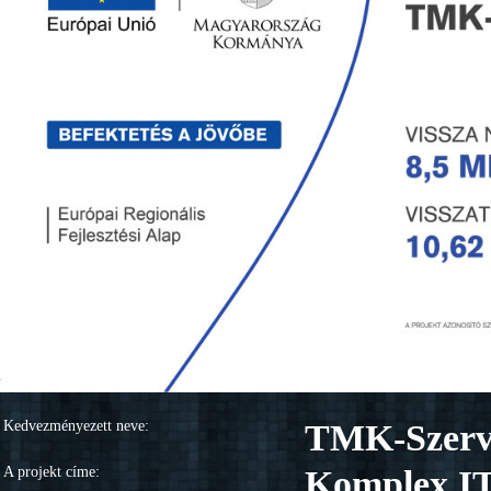
Kedvezményezett neve:
TMK-Szervi
A projekt címe:
Komplex IT