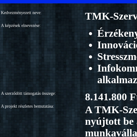
Kedvezményezett neve:
TMK-Szervi
A képzések elnevezése:
Érzékeny
Innováci
Stresszm
Infokomm
alkalmaz
A szerződött támogatás összege:
8.141.800 F
A projekt részletes bemutatása:
A TMK-Szer
nyújtott be
munkavállal