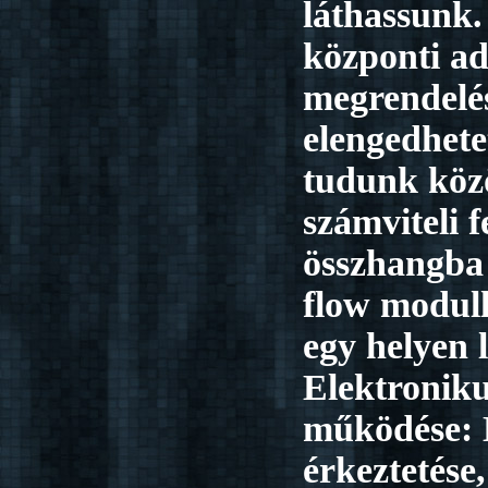
láthassunk.
központi ad
megrendelé
elengedhet
tudunk köz
számviteli f
összhangba
flow modull
egy helyen l
Elektronik
működése:
érkeztetése,