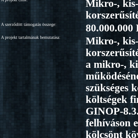
Mikro-, kis
korszerűsít
A szerződött támogatás összege:
80.000.000 
A projekt tartalmának bemutatása:
Mikro-, kis
korszerűsít
a mikro-, k
működéséne
szükséges k
költségek f
GINOP-8.3.5
felhíváson 
kölcsönt kö