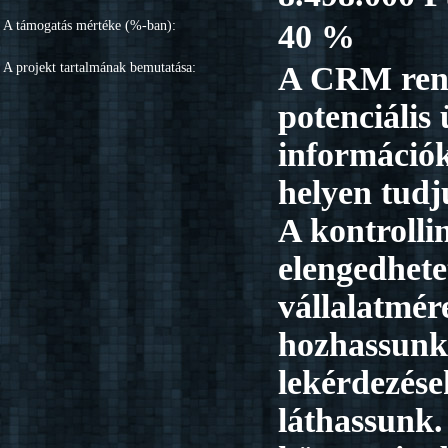
A támogatás mértéke (%-ban):
40 %
A projekt tartalmának bemutatása:
A CRM rends
potenciális
információ
helyen tudj
A kontrolli
elengedhet
vállalatmére
hozhassunk
lekérdezések
láthassunk.